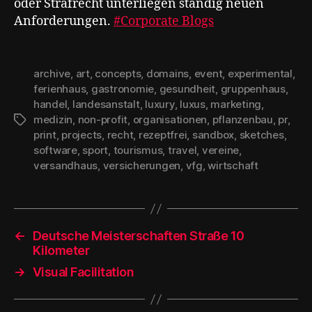
oder Strafrecht​​​​​​​​​​​​​​​​ unterliegen ständig neuen
Anforderungen.
#Corporate Blogs
archive
,
art
,
concepts
,
domains
,
event
,
experimental
,
ferienhaus
,
gastronomie
,
gesundheit
,
gruppenhaus
,
handel
,
landesanstalt
,
luxury
,
luxus
,
marketing
,
medizin
,
non-profit
,
organisationen
,
pflanzenbau
,
pr
,
Schlagwörter
print
,
projects
,
recht
,
rezeptfrei
,
sandbox
,
sketches
,
software
,
sport
,
tourismus
,
travel
,
vereine
,
versandhaus
,
versicherungen
,
vfg
,
wirtschaft
←
Deutsche Meisterschaften Straße 10
Kilometer
→
Visual Facilitation