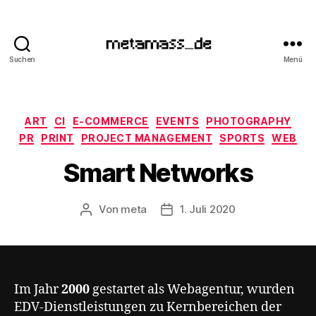
Suchen
Menü
metamass_de
Kategorien
ART
CI
E-COMMERCE
EVENTS
PHOTOGRAPHY
PR
PRINT
PROJECT MANAGEMENT
SPORTS
WEB
Smart Networks
Von
meta
1. Juli 2020
Beitragsautor
Veröffentlichungsdatum
Im Jahr
2000
gestartet als Webagentur, wurden
EDV-Dienstleistungen zu Kernbereichen der