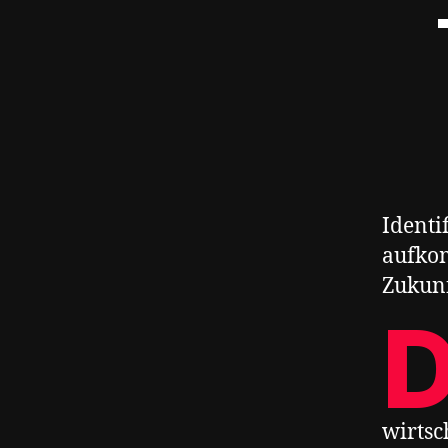
Identi
aufkom
Zukunf
wirtsc