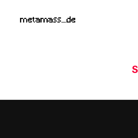
metamass_de
S