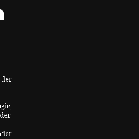
n
 der
gie,
oder
oder