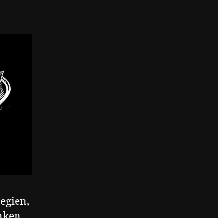
egien,
nken