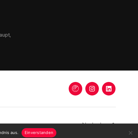
aupt
,
Trends
Instagram
LinkedIn
Nach oben
↑
ndnis aus.
Einverstanden