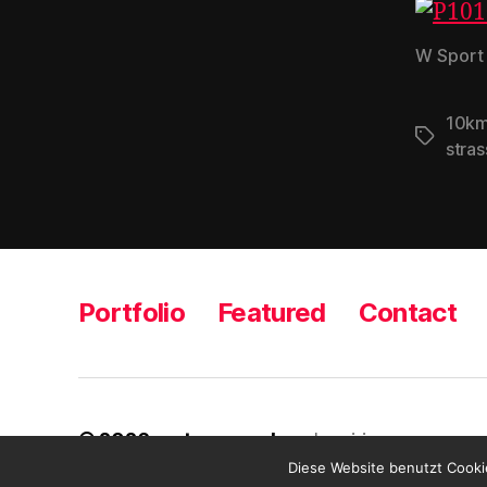
W Sport
10k
Schlagwö
stras
Portfolio
Featured
Contact
© 2026
metamass_de
Inquiries
Diese Website benutzt Cooki