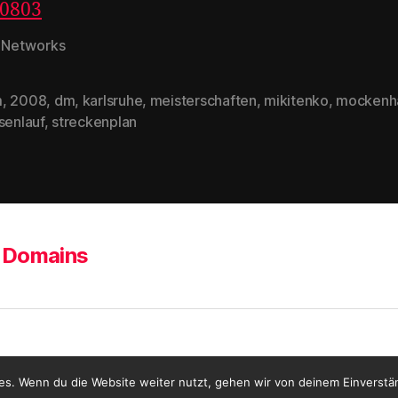
 Networks
m
,
2008
,
dm
,
karlsruhe
,
meisterschaften
,
mikitenko
,
mockenh
rter
senlauf
,
streckenplan
Domains
es. Wenn du die Website weiter nutzt, gehen wir von deinem Einverstä