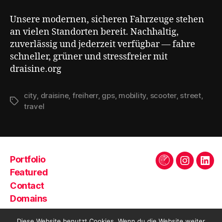
Unsere modernen, sicheren Fahrzeuge stehen
an vielen Standorten bereit. Nachhaltig,
zuverlässig und jederzeit verfügbar — fahre
schneller, grüner und stressfreier mit
draisine.org
city
,
draisine
,
freiherr
,
gps
,
mobility
,
scooter
,
street
,
Schlagwörter
travel
Portfolio
Trends
Instagra
Link
Featured
Contact
Domains
Diese Website benutzt Cookies. Wenn du die Website weiter