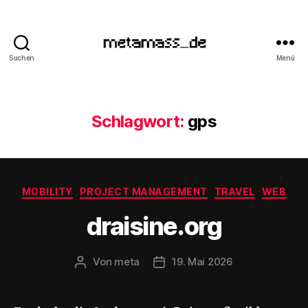
Suchen
Menü
metamass_de
Schlagwort:
gps
Kategorien
MOBILITY
PROJECT MANAGEMENT
TRAVEL
WEB
draisine.org
Von
meta
19. Mai 2026
Beitragsautor
Veröffentlichungsdatum