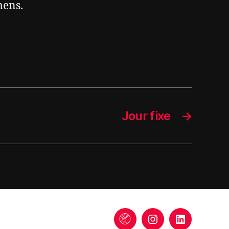
mens.
Jour fixe
→
Trends
Instagram
LinkedIn