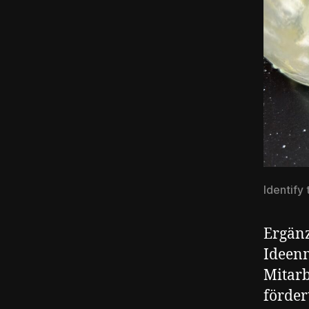
Identify
Ergän
Ideenm
Mitarb
förder