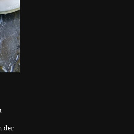
n
n der