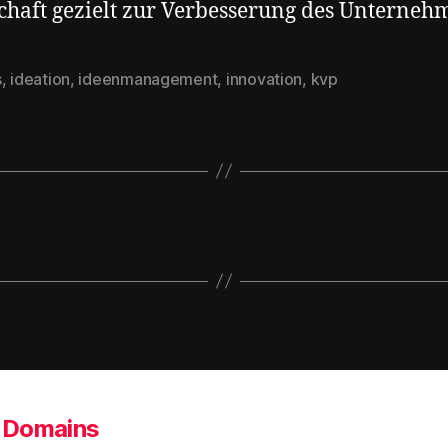
chaft gezielt zur Verbesserung des Unterneh
s
,
ideation
,
ideenmanagement
,
innovation
,
kvp
rter
Domains