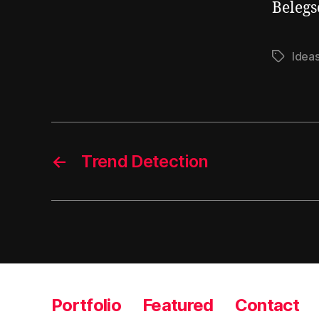
Belegs
Idea
Schlagwö
←
Trend Detection
Portfolio
Featured
Contact